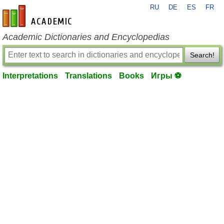
RU
DE
ES
FR
en-academic.com
Academic Dictionaries and Encyclopedias
Search!
Interpretations
Translations
Books
Игры ⚽