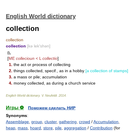
English World dictionary
collection
collection
collection
[kə lek′shən]
n.
[
ME
collecioun
< L
collectio
]
1.
the act or process of collecting
2.
things collected, specif., as in a hobby
[a collection of stamps]
3.
a mass or pile; accumulation
4.
money collected, as during a church service
English World dictionary
.
V. Neufeldt
.
2014
.
Игры ⚽
Поможем сделать НИР
Synonyms
:
Assemblage
,
group
,
cluster
,
gathering
,
crowd
/
Accumulation
,
heap
,
mass
,
hoard
,
store
,
pile
,
aggregation
/
Contribution
(for