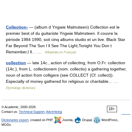
Collection-
— (album d Yngwie Malmsteen) Collection est le
premier best of du guitariste Yngwie Malmsteen. Il couvre la
période 1984 1990, soit cinq albums studio et un live. Black Star
Far Beyond The Sun I ll See The Light,Tonight You Don t
Remember,I ll… …
Wikipédia en Français
collection
— late 14c., action of collecting, from O.Fr. collection
(14c.), from L. collectionem (nom. collectio) a gathering together,
noun of action from colligere (see COLLECT (Cf. collect)).
Especially of money gathered for religious or charitable… …
Etymology dictionary
© Academic, 2000-2026
18+
Contact us:
Technical Support
,
Advertising
Dictionaries export
, created on PHP,
Joomla,
Drupal,
WordPress,
MODx.