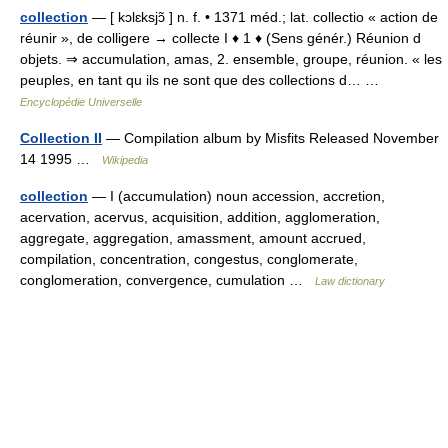
collection
— [ kɔlɛksjɔ̃ ] n. f. • 1371 méd.; lat. collectio « action de
réunir », de colligere → collecte I ♦ 1 ♦ (Sens génér.) Réunion d
objets. ⇒ accumulation, amas, 2. ensemble, groupe, réunion. « les
peuples, en tant qu ils ne sont que des collections d… …
Encyclopédie Universelle
Collection II
— Compilation album by Misfits Released November
14 1995 …
Wikipedia
collection
— I (accumulation) noun accession, accretion,
acervation, acervus, acquisition, addition, agglomeration,
aggregate, aggregation, amassment, amount accrued,
compilation, concentration, congestus, conglomerate,
conglomeration, convergence, cumulation …
Law dictionary